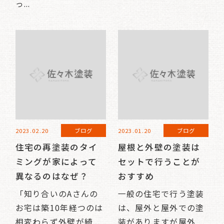
っ...
2023.02.20
ブログ
2023.01.20
ブログ
住宅の再塗装のタイ
屋根と外壁の塗装は
ミングが家によって
セットで行うことが
異なるのはなぜ？
おすすめ
「知り合いのAさんの
一般の住宅で行う塗装
お宅は築10年経つのは
は、屋外と屋外での塗
相変わらず外壁が綺...
装がありますが屋外