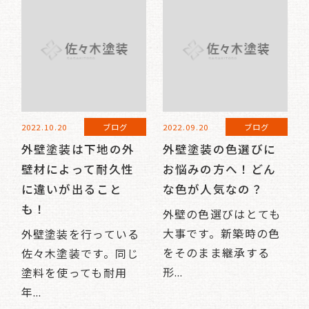
2022.10.20
ブログ
2022.09.20
ブログ
外壁塗装は下地の外
外壁塗装の色選びに
壁材によって耐久性
お悩みの方へ！どん
に違いが出ること
な色が人気なの？
も！
外壁の色選びはとても
大事です。新築時の色
外壁塗装を行っている
をそのまま継承する
佐々木塗装です。同じ
形...
塗料を使っても耐用
年...